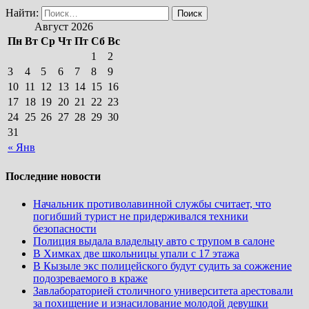
Найти:
Август 2026
Пн
Вт
Ср
Чт
Пт
Сб
Вс
1
2
3
4
5
6
7
8
9
10
11
12
13
14
15
16
17
18
19
20
21
22
23
24
25
26
27
28
29
30
31
« Янв
Последние новости
Начальник противолавинной службы считает, что
погибший турист не придерживался техники
безопасности
Полиция выдала владельцу авто с трупом в салоне
В Химках две школьницы упали с 17 этажа
В Кызыле экс полицейского будут судить за сожжение
подозреваемого в краже
Завлабораторией столичного университета арестовали
за похищение и изнасилование молодой девушки