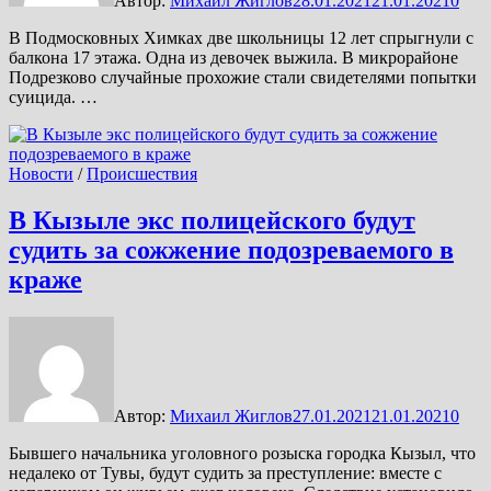
Автор:
Михаил Жиглов
28.01.2021
21.01.2021
0
В Подмосковных Химках две школьницы 12 лет спрыгнули с
балкона 17 этажа. Одна из девочек выжила. В микрорайоне
Подрезково случайные прохожие стали свидетелями попытки
суицида. …
Новости
/
Происшествия
В Кызыле экс полицейского будут
судить за сожжение подозреваемого в
краже
Автор:
Михаил Жиглов
27.01.2021
21.01.2021
0
Бывшего начальника уголовного розыска городка Кызыл, что
недалеко от Тувы, будут судить за преступление: вместе с