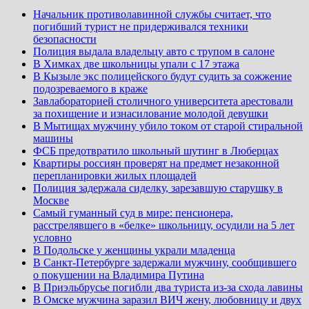
Начальник противолавинной службы считает, что
погибший турист не придерживался техники
безопасности
Полиция выдала владельцу авто с трупом в салоне
В Химках две школьницы упали с 17 этажа
В Кызыле экс полицейского будут судить за сожжение
подозреваемого в краже
Завлабораторией столичного университета арестовали
за похищение и изнасилование молодой девушки
В Мытищах мужчину убило током от старой стиральной
машины
ФСБ предотвратило школьный шутинг в Люберцах
Квартиры россиян проверят на предмет незаконной
перепланировки жилых площадей
Полиция задержала сиделку, зарезавшую старушку в
Москве
Самый гуманный суд в мире: пенсионера,
расстрелявшего в «белке» школьницу, осудили на 5 лет
условно
В Подольске у женщины украли младенца
В Санкт-Петербурге задержали мужчину, сообщившего
о покушении на Владимира Путина
В Приэльбрусье погибли два туриста из-за схода лавины
В Омске мужчина заразил ВИЧ жену, любовницу и двух