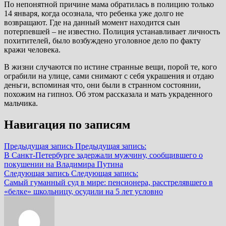
По непонятной причине мама обратилась в полицию только
14 января, когда осознала, что ребенка уже долго не
возвращают. Где на данный момент находится сын
потерпевшей – не известно. Полиция устанавливает личность
похитителей, было возбуждено уголовное дело по факту
кражи человека.
В жизни случаются по истине странные вещи, порой те, кого
ограбили на улице, сами снимают с себя украшения и отдаю
деньги, вспоминая что, они были в странном состоянии,
похожим на гипноз. Об этом рассказала и мать украденного
мальчика.
Навигация по записям
Предыдущая запись
Предыдущая запись:
В Санкт-Петербурге задержали мужчину, сообщившего о
покушении на Владимира Путина
Следующая запись
Следующая запись:
Самый гуманный суд в мире: пенсионера, расстрелявшего в
«белке» школьницу, осудили на 5 лет условно