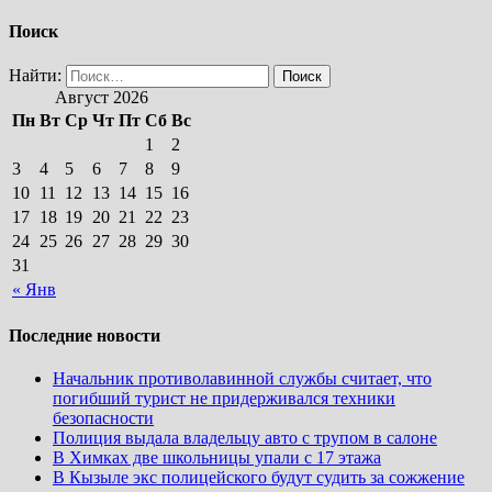
Поиск
Найти:
Август 2026
Пн
Вт
Ср
Чт
Пт
Сб
Вс
1
2
3
4
5
6
7
8
9
10
11
12
13
14
15
16
17
18
19
20
21
22
23
24
25
26
27
28
29
30
31
« Янв
Последние новости
Начальник противолавинной службы считает, что
погибший турист не придерживался техники
безопасности
Полиция выдала владельцу авто с трупом в салоне
В Химках две школьницы упали с 17 этажа
В Кызыле экс полицейского будут судить за сожжение