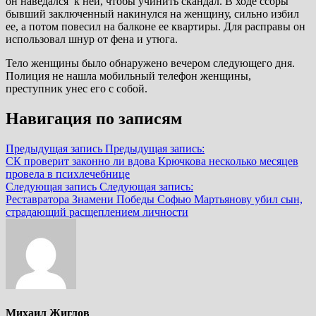
он наведался к ней, чтобы учинить скандал. В ходе ссоры
бывший заключенный накинулся на женщину, сильно избил
ее, а потом повесил на балконе ее квартиры. Для расправы он
использовал шнур от фена и утюга.
Тело женщины было обнаружено вечером следующего дня.
Полиция не нашла мобильный телефон женщины,
преступник унес его с собой.
Навигация по записям
Предыдущая запись
Предыдущая запись:
СК проверит законно ли вдова Крючкова несколько месяцев
провела в психлечебнице
Следующая запись
Следующая запись:
Реставратора Знамени Победы Софью Мартьянову убил сын,
страдающий расщеплением личности
Михаил Жиглов