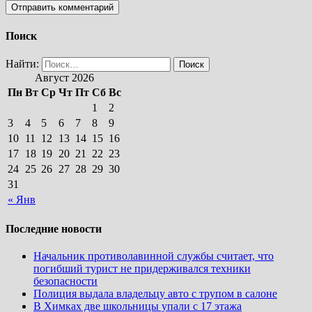
Поиск
Найти:
Август 2026
Пн
Вт
Ср
Чт
Пт
Сб
Вс
1
2
3
4
5
6
7
8
9
10
11
12
13
14
15
16
17
18
19
20
21
22
23
24
25
26
27
28
29
30
31
« Янв
Последние новости
Начальник противолавинной службы считает, что
погибший турист не придерживался техники
безопасности
Полиция выдала владельцу авто с трупом в салоне
В Химках две школьницы упали с 17 этажа